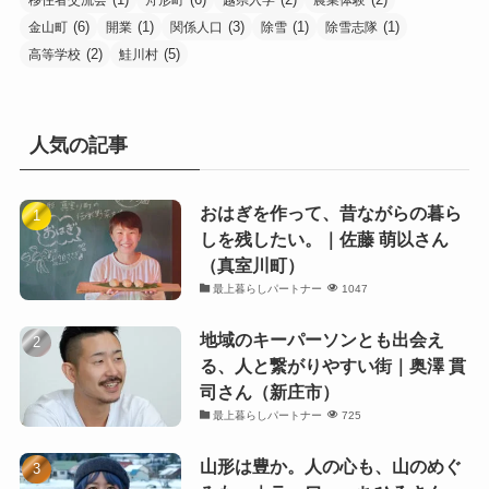
(6)
(1)
(3)
(1)
(1)
金山町
開業
関係人口
除雪
除雪志隊
(2)
(5)
高等学校
鮭川村
人気の記事
おはぎを作って、昔ながらの暮ら
しを残したい。｜佐藤 萌以さん
（真室川町）
最上暮らしパートナー
1047
地域のキーパーソンとも出会え
る、人と繋がりやすい街｜奥澤 貫
司さん（新庄市）
最上暮らしパートナー
725
山形は豊か。人の心も、山のめぐ