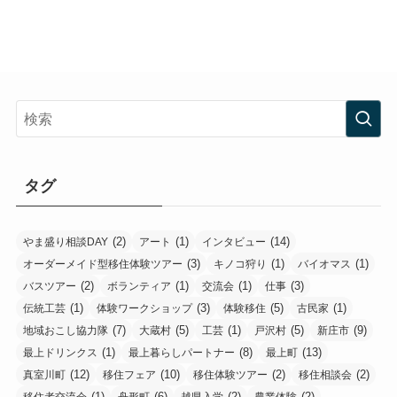
タグ
(2)
(1)
(14)
やま盛り相談DAY
アート
インタビュー
(3)
(1)
(1)
オーダーメイド型移住体験ツアー
キノコ狩り
バイオマス
(2)
(1)
(1)
(3)
バスツアー
ボランティア
交流会
仕事
(1)
(3)
(5)
(1)
伝統工芸
体験ワークショップ
体験移住
古民家
(7)
(5)
(1)
(5)
(9)
地域おこし協力隊
大蔵村
工芸
戸沢村
新庄市
(1)
(8)
(13)
最上ドリンクス
最上暮らしパートナー
最上町
(12)
(10)
(2)
(2)
真室川町
移住フェア
移住体験ツアー
移住相談会
(1)
(6)
(2)
(2)
移住者交流会
舟形町
越県入学
農業体験