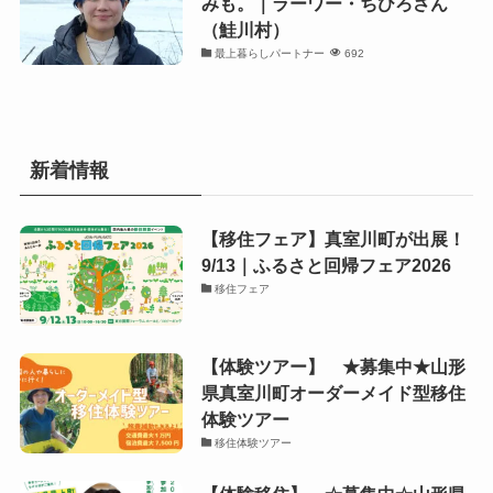
みも。｜ラーワー・ちひろさん
（鮭川村）
最上暮らしパートナー
692
新着情報
【移住フェア】真室川町が出展！
9/13｜ふるさと回帰フェア2026
移住フェア
【体験ツアー】 ★募集中★山形
県真室川町オーダーメイド型移住
体験ツアー
移住体験ツアー