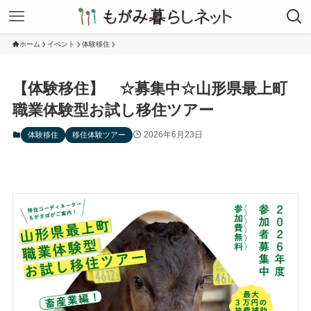
ホーム
イベント
体験移住
【体験移住】 ☆募集中☆山形県最上町
職業体験型お試し移住ツアー
2026年6月23日
体験移住
移住体験ツアー